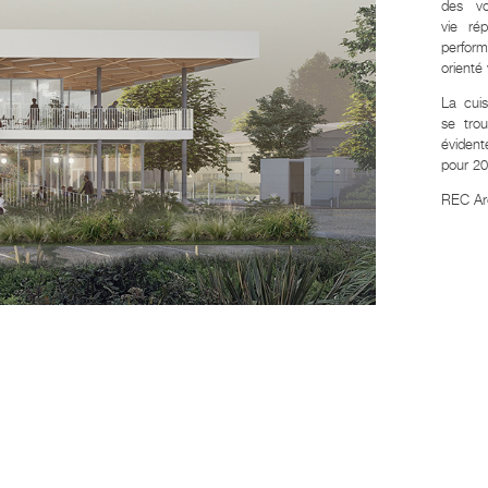
des vo
vie ré
perfor
orienté 
La cuis
se trou
évident
pour 2
REC Ar