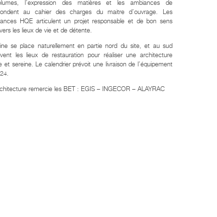
lumes, l’expression des matières et les ambiances de
pondent au cahier des charges du maitre d’ouvrage. Les
mances HQE articulent un projet responsable et de bon sens
vers les lieux de vie et de détente.
ine se place naturellement en partie nord du site, et au sud
vent les lieux de restauration pour réaliser une architecture
e et sereine. Le calendrier prévoit une livraison de l’équipement
024.
chitecture remercie les BET : EGIS – INGECOR – ALAYRAC