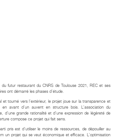
t du futur restaurant du CNRS de Toulouse 2021, REC et ses
ires ont démarré les phases d’étude.
l et tourné vers l’extérieur, le projet joue sur la transparence et
e en avant d’un auvent en structure bois. L’association du
e, d’une grande rationalité et d’une expression de légèreté de
erture compose ce projet qui fait sens.
arti pris est d’utiliser le moins de ressources, de dépouiller au
 un projet qui se veut économique et efficace. L’optimisation