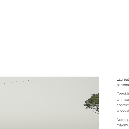
Lauréa
partena
Convivia
la mis
context
la couv
Notre p
maximum