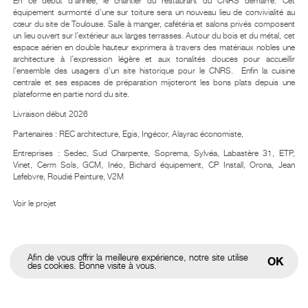
En ce début d’année, le chantier du restaurant du CNRS démarre. Cet
équipement surmonté d’une sur toiture sera un nouveau lieu de convivialité au
cœur du site de Toulouse. Salle à manger, cafétéria et salons privés composent
un lieu ouvert sur l’extérieur aux larges terrasses. Autour du bois et du métal, cet
espace aérien en double hauteur exprimera à travers des matériaux nobles une
architecture à l’expression légère et aux tonalités douces pour accueillir
l’ensemble des usagers d’un site historique pour le CNRS. Enfin la cuisine
centrale et ses espaces de préparation mijoteront les bons plats depuis une
plateforme en partie nord du site.
Livraison début 2026
Partenaires : REC architecture, Egis, Ingécor, Alayrac économiste,
Entreprises : Sedec, Sud Charpente, Soprema, Sylvéa, Labastère 31, ETP,
Vinet, Cerm Sols, GCM, Inéo, Bichard équipement, CP Install, Orona, Jean
Lefebvre, Roudié Peinture, V2M
Voir le projet
Afin de vous offrir la meilleure expérience, notre site utilise
OK
des cookies. Bonne visite à vous.