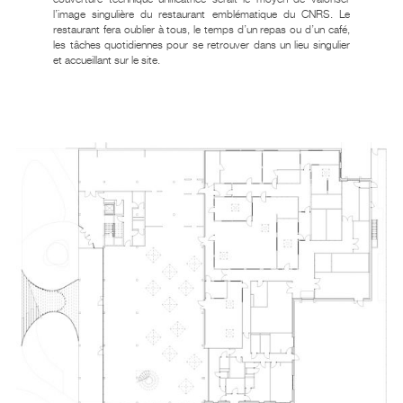
l’image singulière du restaurant emblématique du CNRS. Le
restaurant fera oublier à tous, le temps d’un repas ou d’un café,
les tâches quotidiennes pour se retrouver dans un lieu singulier
et accueillant sur le site.