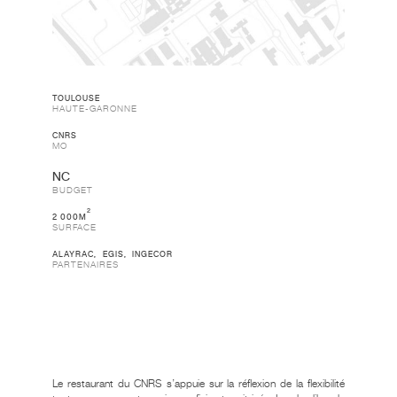
TOULOUSE
HAUTE-GARONNE
CNRS
MO
BUDGET
2
2 000M
SURFACE
ALAYRAC
,
EGIS
,
INGECOR
PARTENAIRES
CHÂTEAU
CUISINE
SAINTE-
CENTRALE
CATHERINE
– TOURS
–
Le restaurant du CNRS s’appuie sur la réflexion de la flexibilité
PAILLET