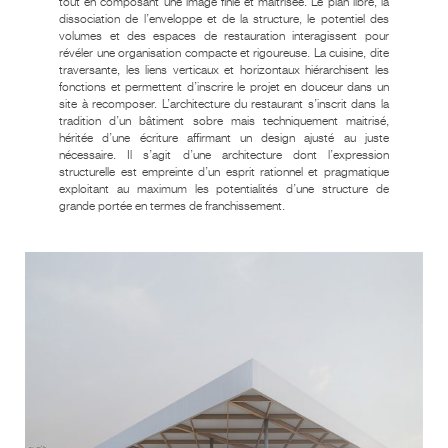
tout en composant une image finie et maitrisée. Le plan libre, la
dissociation de l’enveloppe et de la structure, le potentiel des
volumes et des espaces de restauration interagissent pour
révéler une organisation compacte et rigoureuse. La cuisine, dite
traversante, les liens verticaux et horizontaux hiérarchisent les
CUISINE CENTRALE –
TOURS
fonctions et permettent d’inscrire le projet en douceur dans un
site à recomposer. L’architecture du restaurant s’inscrit dans la
CHÂTEAU SAINTE-
CATHERINE – PAILLET
tradition d’un bâtiment sobre mais techniquement maitrisé,
héritée d’une écriture affirmant un design ajusté au juste
nécessaire. Il s’agit d’une architecture dont l’expression
structurelle est empreinte d’un esprit rationnel et pragmatique
exploitant au maximum les potentialités d’une structure de
grande portée en termes de franchissement.