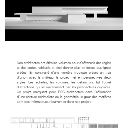
Nos architectes ont étiré les volumes pour s’affranchir des règles
et des codes habituels et ainsi donner plus de forces aux lignes
créées. En continuité d’une verrière tropicale créant un trait
d’union avec le château, le projet met en perspectives deux
styles. Les échelles, les volumes, les détails ont fait l’objet
d’attentions qui se matérialisent par les perspectives ci-jointes.
Un projet marquant pour REC architecture dans l’affirmation
d’une écriture minimaliste ou la géométrie, le gout des matières
sont des thématiques récurrentes dans nos projets.
PROJETS
L’AGENCE