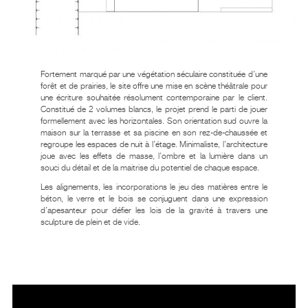
Fortement marqué par une végétation séculaire constituée d’une
forêt et de prairies, le site offre une mise en scène théâtrale pour
une écriture souhaitée résolument contemporaine par le client.
Constitué de 2 volumes blancs, le projet prend le parti de jouer
formellement avec les horizontales. Son orientation sud ouvre la
maison sur la terrasse et sa piscine en son rez-de-chaussée et
regroupe les espaces de nuit à l’étage. Minimaliste, l’architecture
joue avec les effets de masse, l’ombre et la lumière dans un
souci du détail et de la maitrise du potentiel de chaque espace.
Les alignements, les incorporations le jeu des matières entre le
béton, le verre et le bois se conjuguent dans une expression
d’apesanteur pour défier les lois de la gravité à travers une
sculpture de plein et de vide.