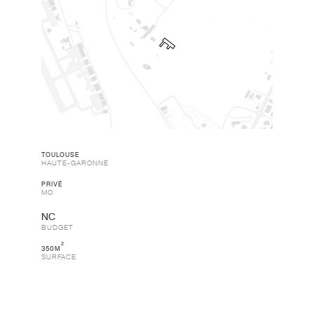
RÉSIDENCE
RÉSIDENCE
SÉNIORIALE,
SERVICE
HABITATION
SÉNIORS
ET
–
TOULOUSE
HAUTE-GARONNE
MAISON
AIGREFEUILLE
DE
D’AUNIS
PRIVÉ
SANTÉ –
MO
ST
ORENS-
DE-
BUDGET
GAMEVILLE
2
350M
RÉSIDENCE SERVICE
SURFACE
SÉNIORS –
AIGREFEUILLE D’AUNIS
RÉSIDENCE SÉNIORIALE,